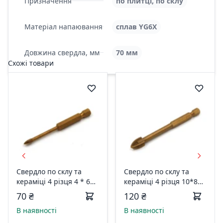
Призначення
по плитці, по склу
Матеріал напаювання
сплав YG6X
Довжина свердла, мм
70 мм
Схожі товари
Свердло по склу та
Свердло по склу та
кераміці 4 різця 4 * 65
кераміці 4 різця 10*85
мм, TiN, YG6X 07-01-
мм, TiN, YG6X 07-01-
70 ₴
120 ₴
2046
2108
В наявності
В наявності