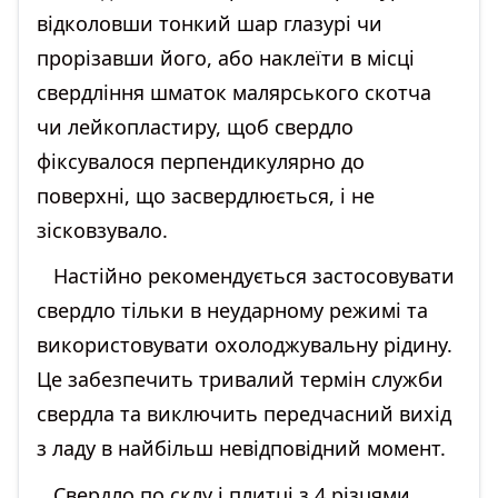
відколовши тонкий шар глазурі чи
прорізавши його, або наклеїти в місці
свердління шматок малярського скотча
чи лейкопластиру, щоб свердло
фіксувалося перпендикулярно до
поверхні, що засвердлюється, і не
зісковзувало.
Настійно рекомендується застосовувати
свердло тільки в неударному режимі та
використовувати охолоджувальну рідину.
Це забезпечить тривалий термін служби
свердла та виключить передчасний вихід
з ладу в найбільш невідповідний момент.
Свердло по склу і плитці з 4 різцями