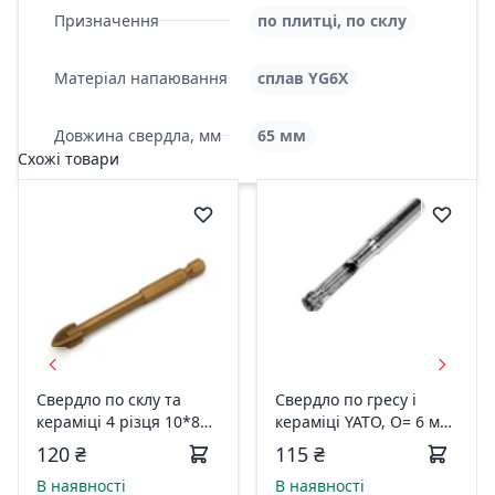
Призначення
по плитці, по склу
Матеріал напаювання
сплав YG6X
Довжина свердла, мм
65 мм
Схожі товари
Свердло по склу та
Свердло по гресу і
кераміці 4 різця 10*85
кераміці YATO, O= 6 мм,
мм, TiN, YG6X 07-01-
при сухому і мокрому
120 ₴
115 ₴
2108
режимах YT-60422
В наявності
В наявності