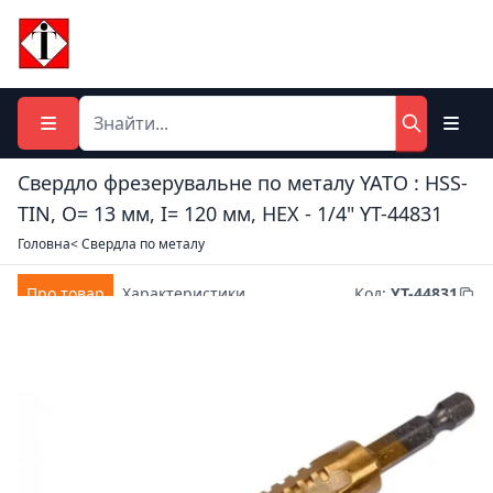
Свердло фрезерувальне по металу YATO : HSS-
TIN, O= 13 мм, І= 120 мм, HEX - 1/4" YT-44831
Головна
< Свердла по металу
Про товар
Характеристики
Код
:
YT-44831