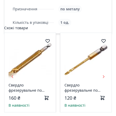
Призначення
по металу
Кількість в упаковці
1 од.
Схожі товари
Свердло
Свердло
фрезерувальне по
фрезерувальне по
металу YATO : HSS-TIN,
металу YATO : HSS-TIN,
160 ₴
120 ₴
O= 11 мм, І= 110 мм,
O= 3 мм, І= 70 мм, HEX -
В наявності
В наявності
HEX - 1/4" YT-44829
1/4" YT-44820