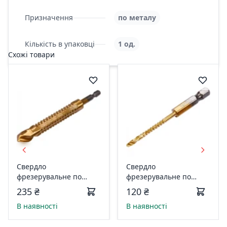
Призначення
по металу
Кількість в упаковці
1 од.
Схожі товари
Свердло
Свердло
фрезерувальне по
фрезерувальне по
металу YATO : HSS-TIN,
металу YATO : HSS-TIN,
235 ₴
120 ₴
O= 13 мм, І= 120 мм,
O= 3 мм, І= 70 мм, HEX -
В наявності
В наявності
HEX - 1/4" YT-44831
1/4" YT-44820