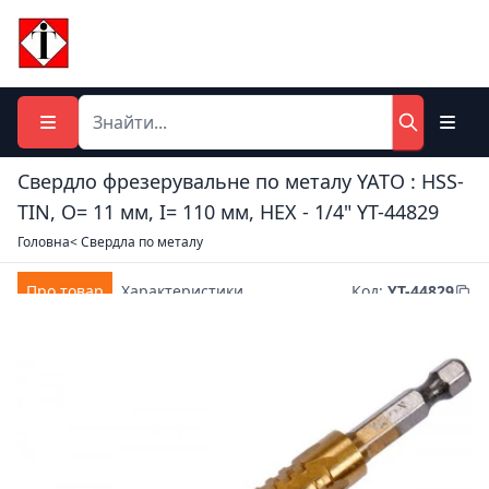
Свердло фрезерувальне по металу YATO : HSS-
TIN, O= 11 мм, І= 110 мм, HEX - 1/4" YT-44829
Головна
< Свердла по металу
Про товар
Характеристики
Код
:
YT-44829