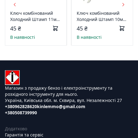
Ключ комбiнований
Ключ комбiнований
Холодний Штамп 11мм
Холодний Штамп 10мм
з підв. HAISSER 83555
з підв. HAISSER 83554
45 ₴
45 ₴
В наявності
В наявності
Магазин з продажу бензо і електроінструменту та
розхідного інструменту для нього.
Україна, Київська обл. м. Сквира, вул. Незалежності 27
+380962828620
kinlemmo@gmail.com
+380508739990
Додатково
Гарантія та сервіс