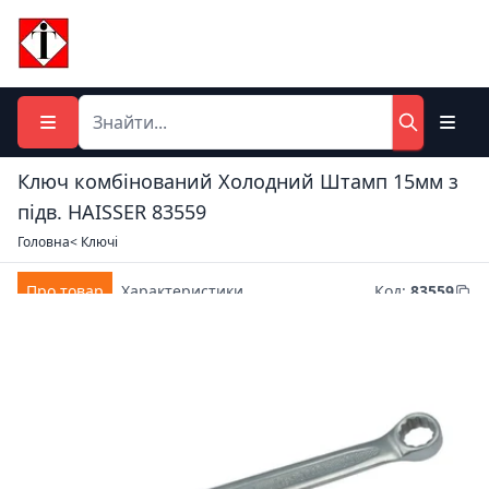
Ключ комбiнований Холодний Штамп 15мм з
підв. HAISSER 83559
Головна
< Ключі
Про товар
Характеристики
Код
:
83559