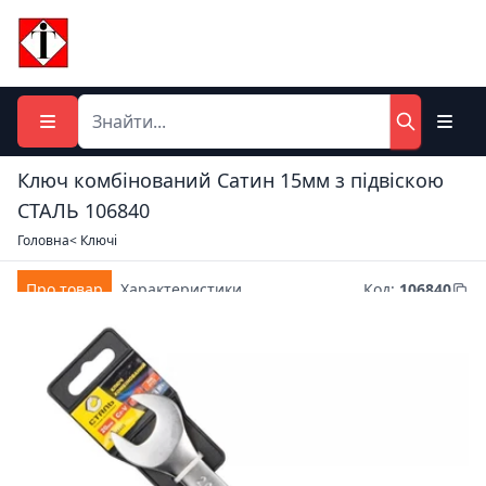
Ключ комбiнований Сатин 15мм з підвіскою
СТАЛЬ 106840
Головна
< Ключі
Про товар
Характеристики
Код
:
106840