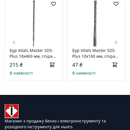
Бур Vitals Master SDS-
Бур Vitals Master SDS-
Plus 18х460 мм, спіраль
Plus 10х160 мм, спіраль
4S 150732
4S 150703
215 ₴
47 ₴
В наявності
В наявності
Магазин з продажу бензо і електроінструменту та
розхідного інструменту для нього.