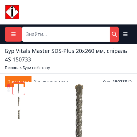
Бур Vitals Master SDS-Plus 20х260 мм, спіраль
4S 150733
Головна
< Бури по бетону
Про товар
Характеристики
Код
:
150733