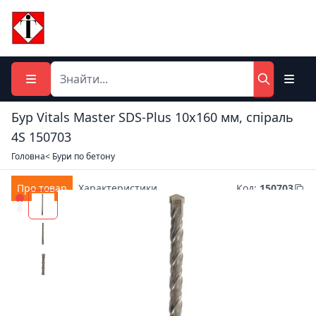
Бур Vitals Master SDS-Plus 10х160 мм, спіраль
4S 150703
Головна
< Бури по бетону
Про товар
Характеристики
Код
:
150703