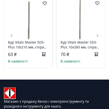
Бур Vitals Master SDS-
Бур Vitals Master SDS-
Plus 10х210 мм, спіраль
Plus 10х260 мм, спіраль
4S 150704
4S 150705
63 ₴
70 ₴
В наявності
В наявності
Магазин з продажу бензо і електроінструменту та
розхідного інструменту для нього.