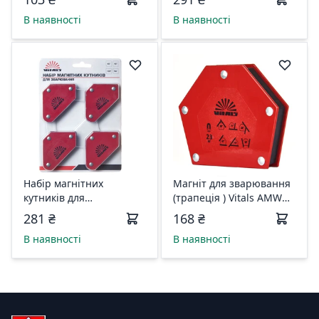
В наявності
В наявності
Набiр магнiтних
Магнiт для зварювання
кутникiв для
(трапеція ) Vitals AMW
зварювання WMS 4 шт
23кг 155087
281 ₴
168 ₴
140923
В наявності
В наявності