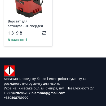
Верстат для
заточування свердел
Vitals Ua 9516JH 56589
1 319 ₴
В наявності
Магазин з продажу бензо і електроінструменту та
розхідного інструменту для нього.
Україна, Київська обл. м. Сквира, вул. Незалежності 27
+380962828620
kinlemmo@gmail.com
+380508739990