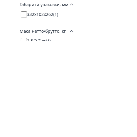
Габарити упаковки, мм
332х102х262
(
1
)
Маса нетто/брутто, кг
2,5/2,7 кг
(
1
)
Діаметр свердління,
мм
3.2
(
1
)
Магазин з продажу бензо і електроінструменту та
розхідного інструменту для нього.