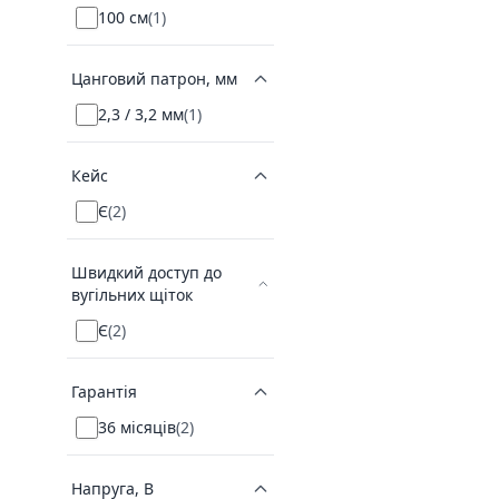
100 см
(
1
)
Цанговий патрон, мм
2,3 / 3,2 мм
(
1
)
Кейс
Є
(
2
)
Швидкий доступ до
вугільних щіток
Є
(
2
)
Гарантія
36 місяців
(
2
)
Напруга, В