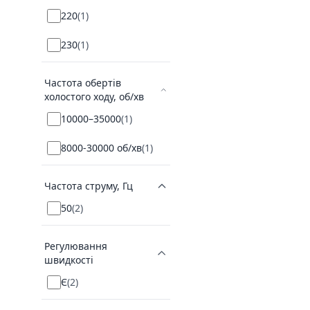
220
(
1
)
230
(
1
)
Частота обертів
холостого ходу, об/хв
10000–35000
(
1
)
8000-30000 об/хв
(
1
)
Частота струму, Гц
50
(
2
)
Регулювання
швидкості
Є
(
2
)