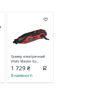
Гравер електричний
Vitals Master Eu
1335DG 182948
1 729 ₴
В наявності