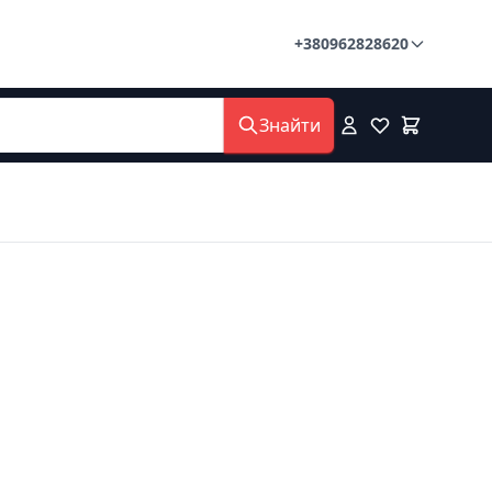
+380962828620
Знайти