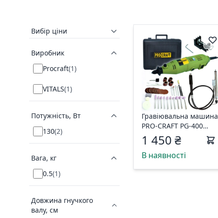
Вибір ціни
Виробник
Procraft
(
1
)
VITALS
(
1
)
Потужність, Вт
Гравіювальна машина
PRO-CRAFT PG-400
130
(
2
)
004001
1 450 ₴
В наявності
Вага, кг
0.5
(
1
)
Довжина гнучкого
валу, см