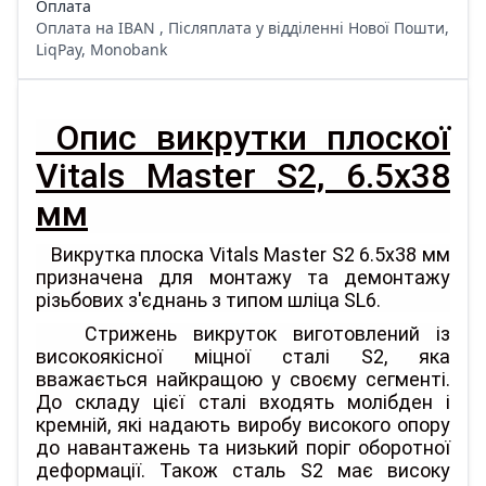
Оплата
Оплата на IBAN , Післяплата у відділенні Нової Пошти,
LiqPay, Monobank
Опис викрутки плоскої
Vitals Master S2, 6.5х38
мм
Викрутка плоска Vitals Master S2 6.5х38 мм
призначена для монтажу та демонтажу
різьбових з'єднань з типом шліца SL6.
Стрижень викруток виготовлений із
високоякісної міцної сталі S2, яка
вважається найкращою у своєму сегменті.
До складу цієї сталі входять молібден і
кремній, які надають виробу високого опору
до навантажень та низький поріг оборотної
деформації. Також сталь S2 має високу