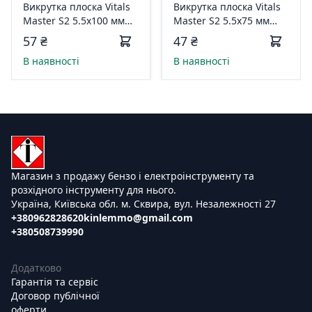
Викрутка плоска Vitals
Викрутка плоска Vitals
Master S2 5.5х100 мм
Master S2 5.5х75 мм
179518
179517
57 ₴
47 ₴
В наявності
В наявності
Магазин з продажу бензо і електроінструменту та
розхідного інструменту для нього.
Україна, Київська обл. м. Сквира, вул. Незалежності 27
+380962828620
kinlemmo@gmail.com
+380508739990
Додатково
Гарантія та сервіс
Договор публічної
оферти