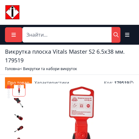
Викрутка плоска Vitals Master S2 6.5х38 мм.
179519
Головна
< Викрутки та набори викруток
Про товар
Характеристики
Код
:
179519