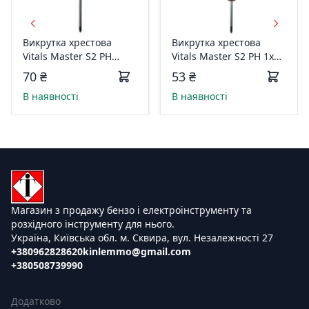
Викрутка хрестова
Викрутка хрестова
Vitals Master S2 PH
Vitals Master S2 PH 1х75
2х150 мм 179527
мм 179523
70 ₴
53 ₴
В наявності
В наявності
Магазин з продажу бензо і електроінструменту та
розхідного інструменту для нього.
Україна, Київська обл. м. Сквира, вул. Незалежності 27
+380962828620
kinlemmo@gmail.com
+380508739990
Додатково