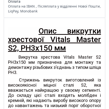
Оплата
Оплата на IBAN , Післяплата у відділенні Нової Пошти,
LiqPay, Monobank
Опис викрутки
хрестової Vitals Master
S2, PH3х150 мм
Викрутка хрестова Vitals Master S2
PH3х150 мм призначена для монтажу та
демонтажу різьбових з'єднань з типом шліца
PH3.
Стрижень викруток виготовлений із
високоякісної міцної сталі S2, яка
вважається найкращою у своєму сегменті.
До складу цієї сталі входять молібден і
кремній, які надають виробу високого опору
до навантажень та низький поріг оборотної