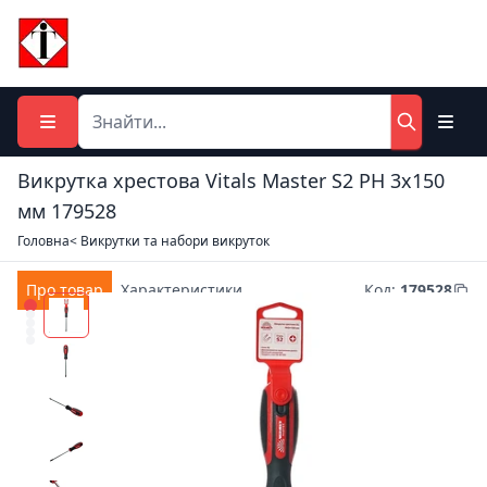
Викрутка хрестова Vitals Master S2 PH 3х150
мм 179528
Головна
< Викрутки та набори викруток
Про товар
Характеристики
Код
:
179528