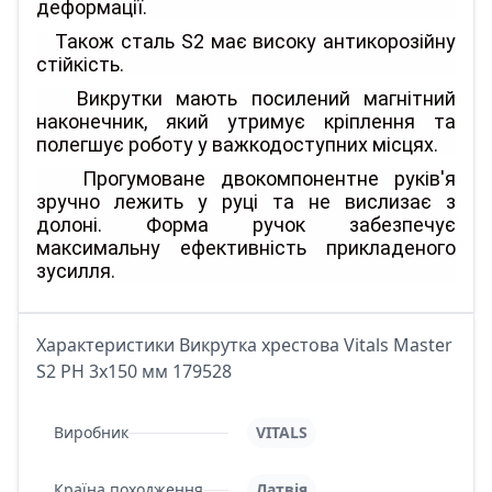
деформації.
Також сталь S2 має високу антикорозійну
стійкість.
Викрутки мають посилений магнітний
наконечник, який утримує кріплення та
полегшує роботу у важкодоступних місцях.
Прогумоване двокомпонентне руків'я
зручно лежить у руці та не вислизає з
долоні. Форма ручок забезпечує
максимальну ефективність прикладеного
зусилля.
Характеристики Викрутка хрестова Vitals Master
S2 PH 3х150 мм 179528
Виробник
VITALS
Країна походження
Латвія