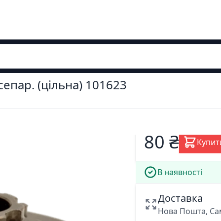
епар. (цільна) 101623
80 ₴
Купит
В наявності
Доставка
Нова Пошта, Са