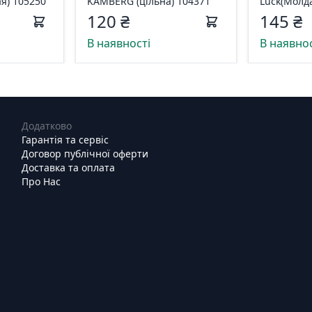
я) 105250
KAMBERG (цільна) 104371
Luck(Молд
KAMBERG 
120 ₴
145 ₴
В наявності
В наявнос
Додатково
Гарантія та сервіс
Договор публічної оферти
Доставка та оплата
Про Нас