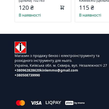
(цільна) 102163
KAMBERG (цельна
120 ₴
115 ₴
В наявності
В наявності
Магазин з продажу бензо і електроінструменту та
розхідного інструменту для нього.
Україна, Київська обл. м. Сквира, вул. Незалежності 27
+380962828620
kinlemmo@gmail.com
+380508739990