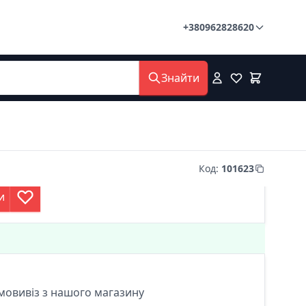
+380962828620
Знайти
Код
:
101623
и
мовивіз з нашого магазину