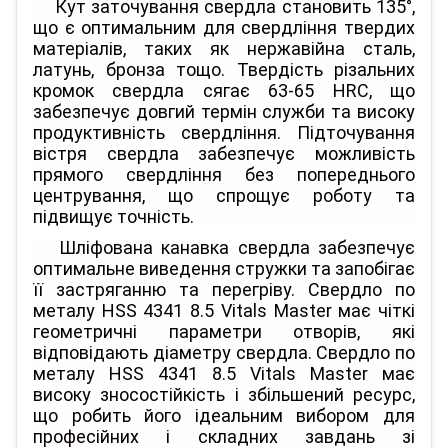
Кут заточування свердла становить 135°,
що є оптимальним для свердління твердих
матеріалів, таких як нержавійна сталь,
латунь, бронза тощо. Твердість різальних
кромок свердла сягає 63-65 HRC, що
забезпечує довгий термін служби та високу
продуктивність свердління. Підточування
вістря свердла забезпечує можливість
прямого свердління без попереднього
центрування, що спрощує роботу та
підвищує точність.
Шліфована канавка свердла забезпечує
оптимальне виведення стружки та запобігає
її застряганню та перегріву. Свердло по
металу HSS 4341 8.5 Vitals Master має чіткі
геометричні параметри отворів, які
відповідають діаметру свердла. Свердло по
металу HSS 4341 8.5 Vitals Master має
високу зносостійкість і збільшений ресурс,
що робить його ідеальним вибором для
професійних і складних завдань зі