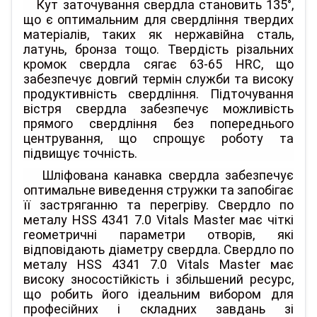
Кут заточування свердла становить 135°,
що є оптимальним для свердління твердих
матеріалів, таких як нержавійна сталь,
латунь, бронза тощо. Твердість різальних
кромок свердла сягає 63-65 HRC, що
забезпечує довгий термін служби та високу
продуктивність свердління. Підточування
вістря свердла забезпечує можливість
прямого свердління без попереднього
центрування, що спрощує роботу та
підвищує точність.
Шліфована канавка свердла забезпечує
оптимальне виведення стружки та запобігає
її застряганню та перегріву. Свердло по
металу HSS 4341 7.0 Vitals Master має чіткі
геометричні параметри отворів, які
відповідають діаметру свердла. Свердло по
металу HSS 4341 7.0 Vitals Master має
високу зносостійкість і збільшений ресурс,
що робить його ідеальним вибором для
професійних і складних завдань зі