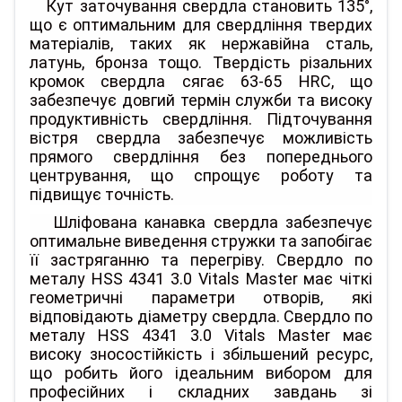
Кут заточування свердла становить 135°,
що є оптимальним для свердління твердих
матеріалів, таких як нержавійна сталь,
латунь, бронза тощо. Твердість різальних
кромок свердла сягає 63-65 HRC, що
забезпечує довгий термін служби та високу
продуктивність свердління. Підточування
вістря свердла забезпечує можливість
прямого свердління без попереднього
центрування, що спрощує роботу та
підвищує точність.
Шліфована канавка свердла забезпечує
оптимальне виведення стружки та запобігає
її застряганню та перегріву. Свердло по
металу HSS 4341 3.0 Vitals Master має чіткі
геометричні параметри отворів, які
відповідають діаметру свердла. Свердло по
металу HSS 4341 3.0 Vitals Master має
високу зносостійкість і збільшений ресурс,
що робить його ідеальним вибором для
професійних і складних завдань зі