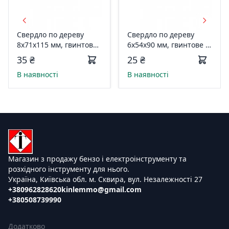
Свердло по дереву
Свердло по дереву
8x71x115 мм, гвинтове
6x54x90 мм, гвинтове з
з М-подібним острієм,
М-подібним острієм,
35 ₴
25 ₴
HAISSER 17577
HAISSER 17575
В наявності
В наявності
Магазин з продажу бензо і електроінструменту та
розхідного інструменту для нього.
Україна, Київська обл. м. Сквира, вул. Незалежності 27
+380962828620
kinlemmo@gmail.com
+380508739990
Додатково