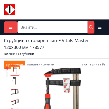
Струбцина столярна тип-F Vitals Master
120х300 мм 178577
Головна
< Струбцини
Про товар
Характеристики
Код
:
178577