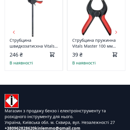
Струбцина
Струбцина пружинна
швидкозатискна Vitals
Vitals Master 100 мм
Master 70х300 мм
178583
246 ₴
39 ₴
178581
В наявності
В наявності
Магазин з продажу бензо і електроінструменту та
розхідного інструменту для нього.
Україна, Київська обл. м. Сквира, вул. Незалежності 27
+380962828620
kinlemmo@gmail.com