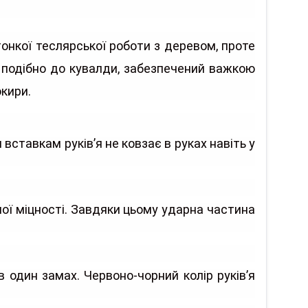
тонкої теслярської роботи з деревом, проте
 подібно до кувалди, забезпечений важкою
окири.
вставкам руків’я не ковзає в руках навіть у
ої міцності. Завдяки цьому ударна частина
один замах. Червоно-чорний колір руків’я