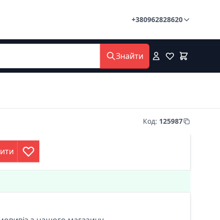
+380962828620
Знайти
Код
:
125987
пити