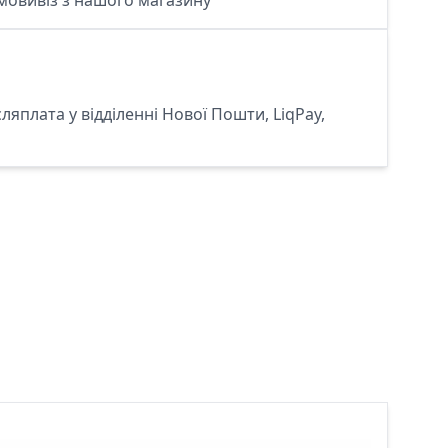
мовивіз з нашого магазину
сляплата у відділенні Нової Пошти, LiqPay,