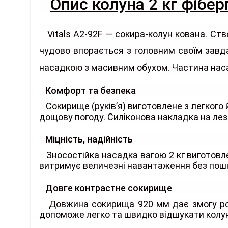
Опис колуна 2 кг фібер
Vitals A2-92F — сокира-колун кована. Ст
чудово впорається з головним своїм завд
насадкою з масивним обухом. Частина насад
Комфорт та безпека
Сокирище (руків’я) виготовлене з легкого й
дощову погоду. Силіконова накладка на лезі
Міцність, надійність
Зносостійка насадка вагою 2 кг виготовле
витримує величезні навантаження без пош
Довге контрастне сокирище
Довжина сокирища 920 мм дає змогу робит
допоможе легко та швидко відшукати колун н