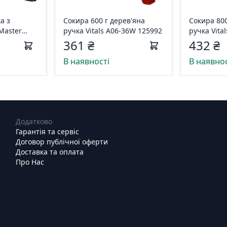
а з
Сокира 600 г дерев'яна
Сокира 800
 Master
ручка Vitals A06-36W 125992
ручка Vita
361 ₴
432 ₴
В наявності
В наявнос
Додатково
Гарантія та сервіс
Договор публічної оферти
Доставка та оплата
Про Нас