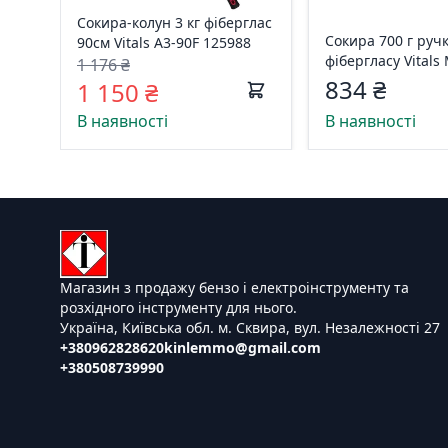
Сокира-колун 3 кг фіберглас
Сокира 700 г ручк
90см Vitals A3-90F 125988
фібергласу Vitals
1 176 ₴
184575
834 ₴
1 150 ₴
В наявності
В наявності
Магазин з продажу бензо і електроінструменту та
розхідного інструменту для нього.
Україна, Київська обл. м. Сквира, вул. Незалежності 27
+380962828620
kinlemmo@gmail.com
+380508739990