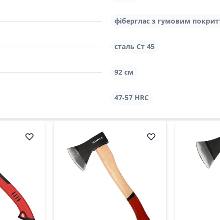
фіберглас з гумовим покри
сталь Ст 45
92 см
47-57 HRC