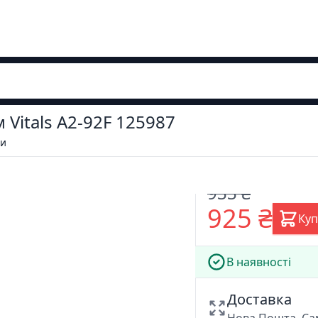
 Vitals A2-92F 125987
ни
-1%
933 ₴
925 ₴
Ку
В наявності
Доставка