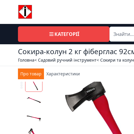
КАТЕГОРІЇ
Сокира-колун 2 кг фіберглас 92см
Головна
< Садовий ручний інструмент
< Сокири та колу
Про товар
Характеристики