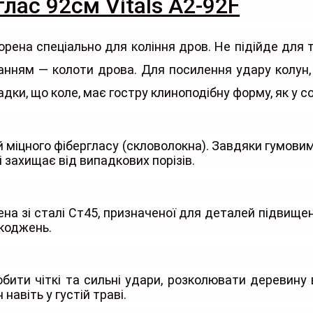
глас 92см Vitals A2-92F
ворена спеціально для коління дров. Не підійде для 
анням — колоти дрова. Для посилення удару колун,
ки, що коле, має гостру клиноподібну форму, як у с
 міцного фібергласу (скловолокна). Завдяки гумовим 
 захищає від випадкових порізів.
на зі сталі Ст45, призначеної для деталей підвищен
коджень.
и чіткі та сильні удари, розколювати деревину в 
авіть у густій траві.