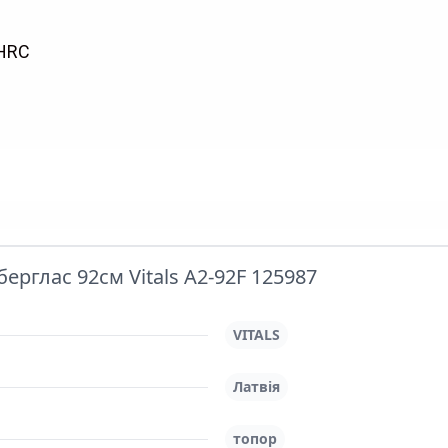
 HRC
ерглас 92см Vitals A2-92F 125987
VITALS
Латвія
топор