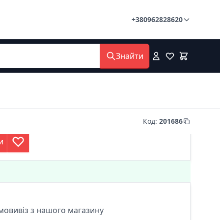
+380962828620
Знайти
Код
:
201686
и
мовивіз з нашого магазину