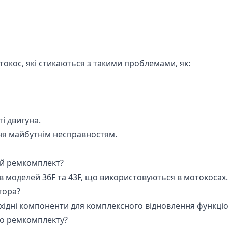
окос, які стикаються з такими проблемами, як:
і двигуна.
ня майбутнім несправностям.
ей ремкомплект?
моделей 36F та 43F, що використовуються в мотокосах.
тора?
бхідні компоненти для комплексного відновлення функці
го ремкомплекту?