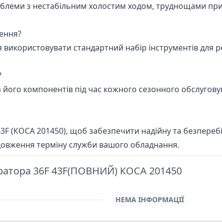
леми з нестабільним холостим ходом, труднощами при 
лення?
икористовувати стандартний набір інструментів для рем
?
 його компонентів під час кожного сезонного обслугову
F (КОСА 201450), щоб забезпечити надійну та безпереб
довження терміну служби вашого обладнання.
атора 36F 43F(ПОВНИЙ) КОСА 201450
НЕМА ІНФОРМАЦІЇ