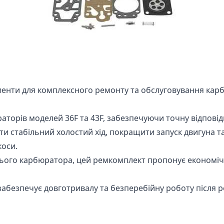
ементи для комплексного ремонту та обслуговування ка
орів моделей 36F та 43F, забезпечуючи точну відповідн
и стабільний холостий хід, покращити запуск двигуна т
коси.
сього карбюратора, цей ремкомплект пропонує економіч
абезпечує довготривалу та безперебійну роботу після р