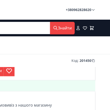
+380962828620
Знайти
Код
:
201450
и
мовивіз з нашого магазину