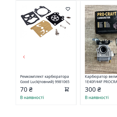
Ремкомплект карбюратора
Карбюратор вели
Good Luck(повний) 9981065
1E40F/44F PROCRA
13E
70 ₴
300 ₴
В наявності
В наявності