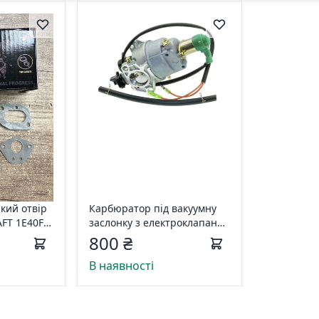
кий отвір
Карбюратор під вакуумну
FT 1E40F-
заслонку з електроклапаном
188F (Lмц 30 mm) карб046
800 ₴
В наявності