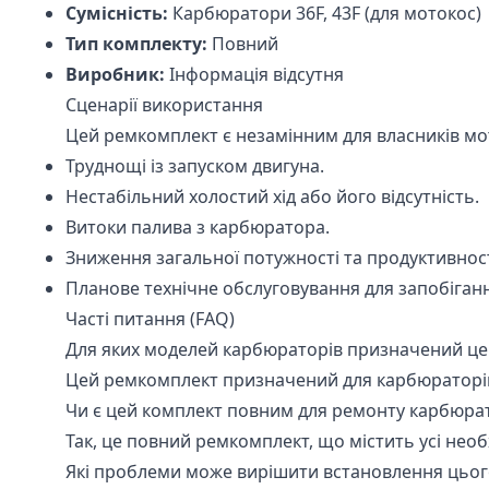
Сумісність:
Карбюратори 36F, 43F (для мотокос)
Тип комплекту:
Повний
Виробник:
Інформація відсутня
Сценарії використання
Цей ремкомплект є незамінним для власників мот
Труднощі із запуском двигуна.
Нестабільний холостий хід або його відсутність.
Витоки палива з карбюратора.
Зниження загальної потужності та продуктивност
Планове технічне обслуговування для запобіган
Часті питання (FAQ)
Для яких моделей карбюраторів призначений ц
Цей ремкомплект призначений для карбюраторів 
Чи є цей комплект повним для ремонту карбюра
Так, це повний ремкомплект, що містить усі нео
Які проблеми може вирішити встановлення цьо