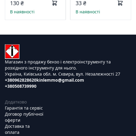
імпакт Procraft
на ответную часть
130 ₴
33 ₴
Universal 001201
быстроразъемного
В наявності
В наявності
соединения PT-1848
Магазин з продажу бензо і електроінструменту та
розхідного інструменту для нього.
Україна, Київська обл. м. Сквира, вул. Незалежності 27
+380962828620
kinlemmo@gmail.com
+380508739990
Додатково
Гарантія та сервіс
Договор публічної
оферти
Доставка та
оплата