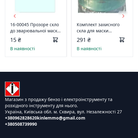
16-00045 Прозоре скло
Комплект захисного
до зварювальної маски,
скла для маски
90x110mm "BlackStar"
зварювальника " Vitals
15 ₴
291 ₴
Master 1.0" 177323
В наявності
В наявності
Магазин з продажу бензо і електроінструменту та
розхідного інструменту для нього.
Україна, Київська обл. м. Сквира, вул. Незалежності 27
+380962828620
kinlemmo@gmail.com
+380508739990