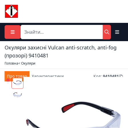
Окуляри захисні Vulcan anti-scratch, anti-fog
(прозорі) 9410481
Головна
< Окуляри
Про товар
Характеристики
Код
:
9410481