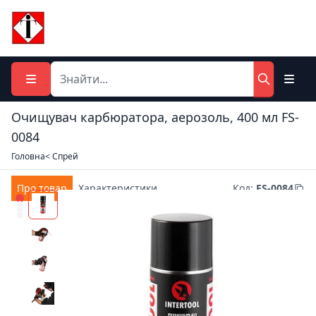
Очищувач карбюратора, аерозоль, 400 мл FS-
0084
Головна
< Спрей
Про товар
Характеристики
Код
:
FS-0084