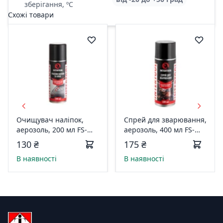
зберігання, ºС
Схожі товари
Очищувач наліпок,
Спрей для зварювання,
аерозоль, 200 мл FS-
аерозоль, 400 мл FS-
0092
0064
130 ₴
175 ₴
В наявності
В наявності