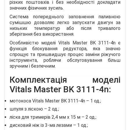
різких поштовхів і без необхідності докладати
значних фізичних зусиль.
Система попереднього заповнення паливною
сумішшю дозволяє легко запускати двигун за
низьких температур або після тривалого
зберігання без використання.
Особливістю моделі Vitals Master BK 3111-4n є
функція блокування редуктора, яка значно
спрощує та пришвидшує процес заміни ріжучого
інструмента, роблячи обслуговування більш
зручним і безпечним.
Комплектація моделі
Vitals Master BK 3111-4n:
мотокоса Vitals Master BK 3111-4n – 1 од.;
шпуля з ліскою – 2 од.;
ліска для тримерів 2,4 мм х 15 м – 2 од.;
дисковий ніж із 3-ма лезами – 1 од.;