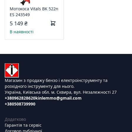
Мотокоса Vitals BK 522n
ES 243549
5 149 ₴
В наявності
Магазин з продажу бензо і електроінструменту та
розхідного інструменту для нього.
Україна, Київська обл. м. Сквира, вул. Незалежності 27
+380962828620
kinlemmo@gmail.com
+380508739990
Додатково
Гарантія та сервіс
Договор публічної