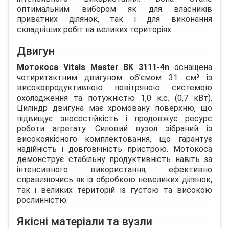
оптимальним вибором як для власників
приватних ділянок, так і для виконання
складніших робіт на великих територіях.
Двигун
Мотокоса Vitals Master BK 3111-4n
оснащена
чотиритактним двигуном об’ємом 31 см³ із
високопродуктивною повітряною системою
охолодження та потужністю 1,0 к.с. (0,7 кВт).
Циліндр двигуна має хромовану поверхню, що
підвищує зносостійкість і продовжує ресурс
роботи агрегату. Силовий вузол зібраний із
високоякісного комплектовання, що гарантує
надійність і довговічність пристрою. Мотокоса
демонструє стабільну продуктивність навіть за
інтенсивного використання, ефективно
справляючись як із обробкою невеликих ділянок,
так і великих територій із густою та високою
рослинністю.
Якісні матеріали та вузли