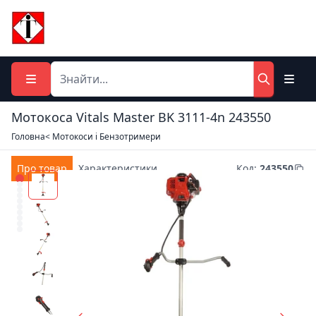
Мотокоса Vitals Master BK 3111-4n 243550
Головна
< Мотокоси і Бензотримери
Про товар
Характеристики
Код
:
243550