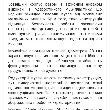
Зовнішній корпус разом із захисним екраном
виконані з ударостійкого ABS-пластику, що
надійно захищає силовий вузол від можливих
механічних впливів. Крім того, така конструкція
підвищує безпечність роботи, захищаючи
оператора від дотику до нагрітих деталей і
зменшуючи ризик травмування частинками
твердих матеріалів, які можуть відлітати під час
косіння.
Монолітна алюмінієва штанга діаметром 28 мм
характеризується високою міцністю та стійкістю
до навантажень, що забезпечує стабільність
функціонування та підвищує загальну
продуктивність інструмента.
Редукторні вузли мають посилену конструкцію,
тут використані шестерні з легованої сталі
підвищеної міцності, пилозахищені підшипники та
якісні ущільнювачі. Таке технічне рішення сприяє
тривалому строку служби мотокоси та
збереженню її робочих характеристик.
Модель Vitals Master BK 3111-4n оснащена