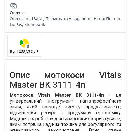
Оплата
Оплата на IBAN , Післяплата у відділенні Нової Пошти,
LiqPay, Monobank
3
Від
1 888,33 ₴
x
3
Опис мотокоси Vitals
Master BK 3111-4n
Мотокоса Vitals Master BK 3111-4n
– це
універсальний інструмент напівпрофесійного
рівня, який поєднує високу продуктивність,
підвищений ресурс і продуману ергономіку.
Модель розроблена для вимогливих користувачів,
яким потрібна надійна техніка для регулярного та
інтенсивного використання. Вона стане