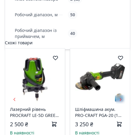
Робочий діапазон, м
50
Робочий діапазон із
40
приймачем, м
Схожі товари
Лазерний рівень
Шліфмашина акум.
PROCRAFT LE-5D GREEN
PRO-CRAFT PGA-20 (1
LINE 000033
АКБ 20 4А/г O 125mm)
2 500 ₴
3 250 ₴
кейс 030299
В наявності
В наявності