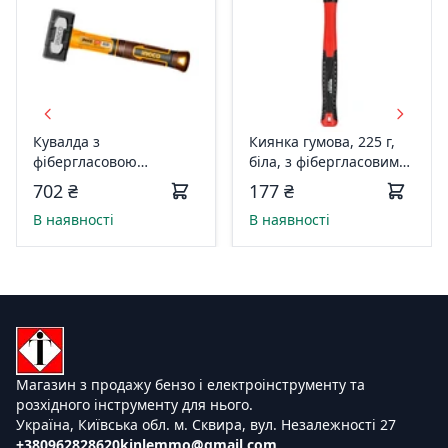
Кувалда з
Киянка гумова, 225 г,
фібергласовою
біла, з фібергласовим
рукояткою 2 кг INGCO
руків’ям Vitals Master
702 ₴
177 ₴
HSTH82000
181820
В наявності
В наявності
Магазин з продажу бензо і електроінструменту та
розхідного інструменту для нього.
Україна, Київська обл. м. Сквира, вул. Незалежності 27
+380962828620
kinlemmo@gmail.com