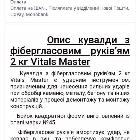
Оплата
Оплата на IBAN , Післяплата у відділенні Нової Пошти,
LiqPay, Monobank
Опис кувалди з
фібергласовим руків’ям
2 кг Vitals Master
Кувалда з фібергласовим руків’ям 2 кг
Vitals Master є ударним інструментом,
призначеним для нанесення сильних ударів
при обробці каменю, металу, бетону та інших
матеріалів у процесі демонтажу та монтажу
конструкцій.
Бойок квадратної форми виготовлений із
сталі марки №45.
Фібергласове руків’я амортизує удар, не
ковзає в руці та забезпечує комфортне