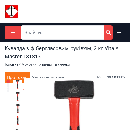
Кувалда з фібергласовим руків’ям, 2 кг Vitals
Master 181813
Головна
< Молотки, кувалди та киянки
Про товар
Характеристики
Код
:
181813