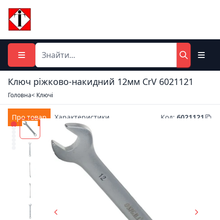
Ключ ріжково-накидний 12мм CrV 6021121
Головна
< Ключі
Про товар
Характеристики
Код
:
6021121