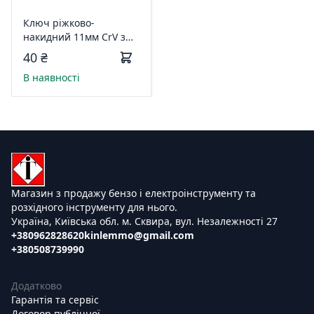
Ключ ріжково-
накидний 11мм CrV з
підвісом 6021561
40 ₴
В наявності
Магазин з продажу бензо і електроінструменту та
розхідного інструменту для нього.
Україна, Київська обл. м. Сквира, вул. Незалежності 27
+380962828620
kinlemmo@gmail.com
+380508739990
Додатково
Гарантія та сервіс
Договор публічної