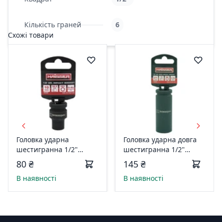
Кількість граней
6
Схожі товари
Головка ударна
Головка ударна довга
шестигранна 1/2"
шестигранна 1/2"
фосфатована матова
фосфатована матова
80 ₴
145 ₴
10ммx38.5мм HAISSER
21ммx78мм HAISSER
В наявності
В наявності
117547
134015