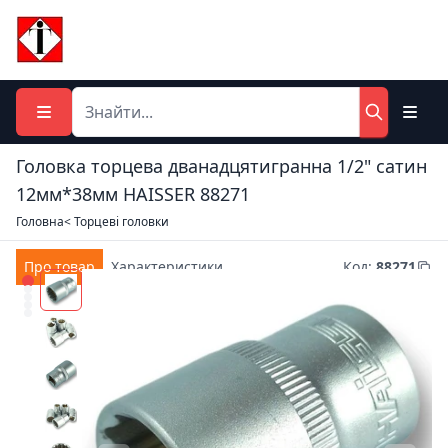
Головка торцева дванадцятигранна 1/2" сатин
12мм*38мм HAISSER 88271
Головна
< Торцеві головки
Про товар
Характеристики
Код
:
88271