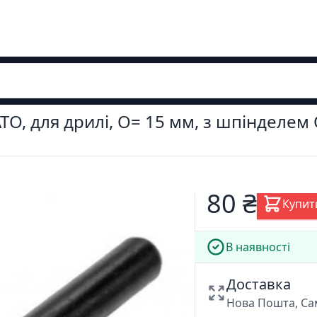
O, для дрилі, O= 15 мм, з шпінделем
80 ₴
Купит
В наявності
Доставка
Нова Пошта, Са