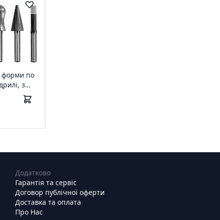
ї форми по
дрилі, з
м, 6 шт.
Додатково
Гарантія та сервіс
Договор публічної оферти
Доставка та оплата
Про Нас