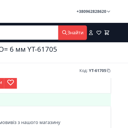
+380962828620
Знайти
 O= 6 мм YT-61705
Код
:
YT-61705
и
мовивіз з нашого магазину