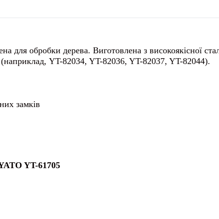
для обробки дерева. Виготовлена з високоякісної сталі
 (наприклад, YT-82034, YT-82036, YT-82037, YT-82044).
них замків
TO YT-61705