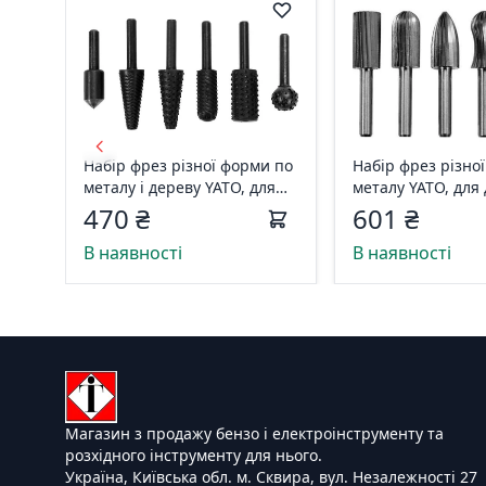
Набір фрез різної форми по
Набір фрез різно
металу і дереву YATO, для
металу YATO, для 
дрилі, з шпінделем O= 6 мм,
шпінделем O= 6 м
470 ₴
601 ₴
6 шт. YT-61712
YT-61711
В наявності
В наявності
Магазин з продажу бензо і електроінструменту та
розхідного інструменту для нього.
Україна, Київська обл. м. Сквира, вул. Незалежності 27