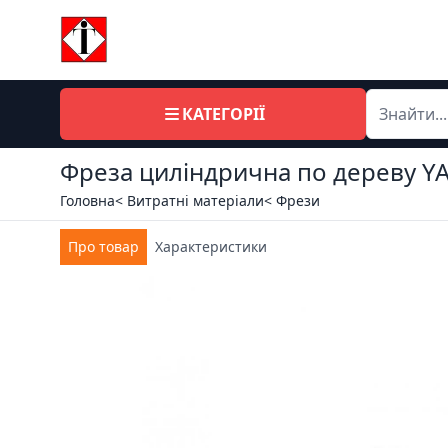
КАТЕГОРІЇ
Фреза циліндрична по дереву YAT
Головна
< Витратні матеріали
< Фрези
Про товар
Характеристики