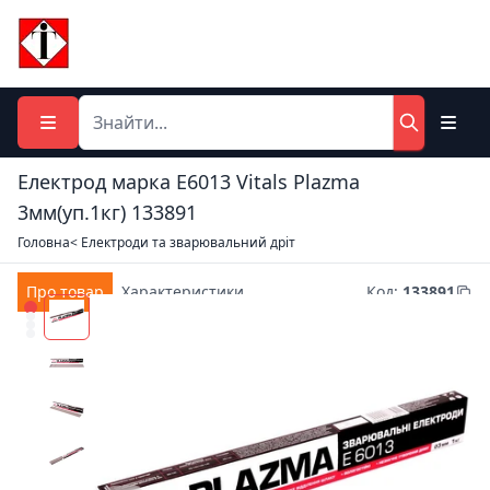
Електрод марка E6013 Vitals Plazma
3мм(уп.1кг) 133891
Головна
< Електроди та зварювальний дріт
Про товар
Характеристики
Код
:
133891