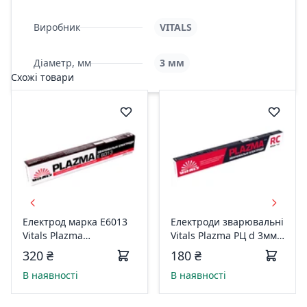
Виробник
VITALS
Діаметр, мм
3 мм
Схожі товари
Електрод марка E6013
Електроди зварювальні
Vitals Plazma
Vitals Plazma РЦ d 3мм,
3мм(уп.2.5кг) 133890
X 1кг 245083
320 ₴
180 ₴
В наявності
В наявності