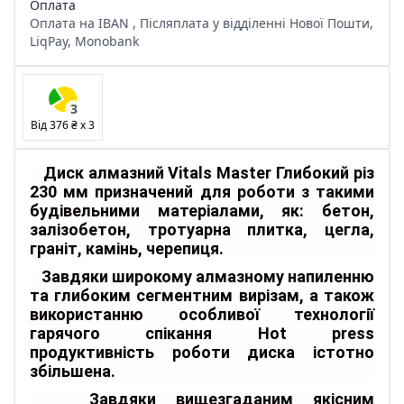
Оплата
Оплата на IBAN , Післяплата у відділенні Нової Пошти,
LiqPay, Monobank
3
Від
376 ₴
x
3
Диск алмазний Vitals Master Глибокий різ
230 мм призначений для роботи з такими
будівельними матеріалами, як: бетон,
залізобетон, тротуарна плитка, цегла,
граніт, камінь, черепиця.
Завдяки широкому алмазному напиленню
та глибоким сегментним вирізам, а також
використанню особливої технології
гарячого спікання Hot press
продуктивність роботи диска істотно
збільшена.
Завдяки вищезгаданим якісним