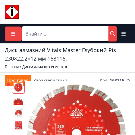
Диск алмазний Vitals Master Глубокий Різ
230×22.2×12 мм 168116.
Головна
< Диски алмазні сегментні
Про товар
Характеристики
Код
:
168116.