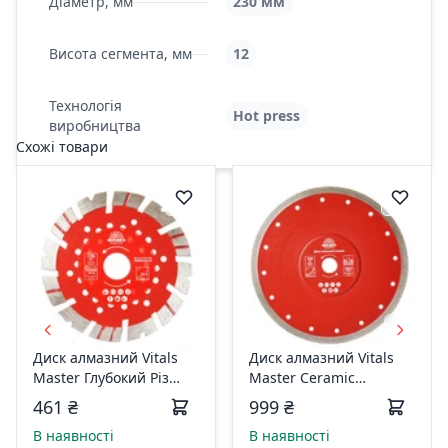
Діаметр, мм
230 мм
Висота сегмента, мм
12
Технологія
Hot press
виробництва
Схожі товари
Диск алмазний Vitals
Диск алмазний Vitals
Master Глубокий Різ
Master Ceramic
125×22.2×12 мм 168115
230х2.0х22.2х10 мм
461 ₴
999 ₴
168111
В наявності
В наявності