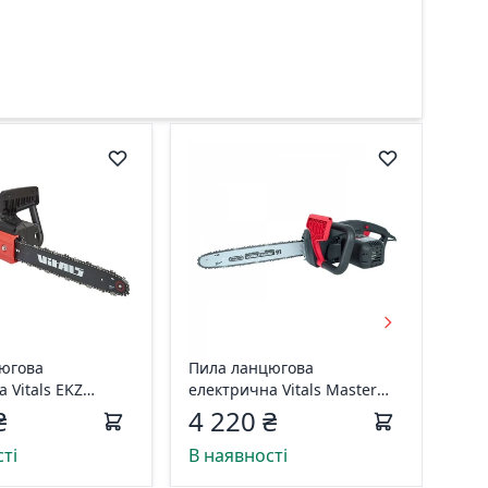
югова
Пила ланцюгова
 Vitals EKZ
електрична Vitals Master
185
EKZ 204 Black Edition 85361
₴
4 220 ₴
ті
В наявності