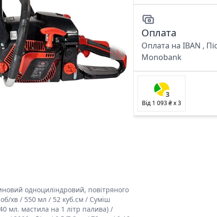
Оплата
Оплата на IBAN , Пі
Monobank
3
Від
1 093 ₴
x
3
бензиновий одноциліндровий, повітряного
об/хв / 550 мл / 52 куб.см / Суміш
40 мл. мастила на 1 літр палива) /