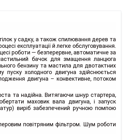
 гілок у садку, а також спилювання дерев та
процесі експлуатації й легке обслуговування.
есі роботи — безперервне, автоматичне за
 мастильний бачок для змащення ланцюга
ільного бензину та мастила для двотактних
у пуску холодного двигуна здійснюється
олодження двигуна – конвективне, потоком
ста та надійна. Витягаючи шнур стартера,
бертати маховик вала двигуна, і запуск
ратур) виріб забезпечений ручною помпою
еровим повітряним фільтром. Шум роботи