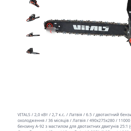
VITALS / 2,0 кВт / 2,7 к.с. / Латвія / 6.5 / двотактний 
охолодження / 36 місяців / Латвія / 490х275х280 / 11000 
бензину А-92 з мастилом для двотактних двигунів 25:1 (