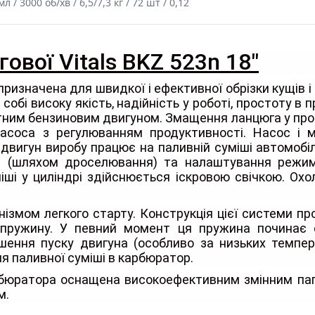
л / 3000 об/хв / 6,5/7,3 кг / 72 шт / 0,12
ової Vitals BKZ 523n 18"
ризначена для швидкої і ефективної обрізки кущів і
обі високу якість, надійність у роботі, простоту в 
им бензиновим двигуном. Змащення ланцюга у проц
асоса з регулюванням продуктивності. Насос і
 двигун виробу працює на паливній суміші автомоб
на (шляхом дроселювання) та налаштування режим
ші у циліндрі здійснюється іскровою свічкою. Ох
змом легкого старту. Конструкція цієї системи про
пружину. У певний момент ця пружина починає о
гшення пуску двигуна (особливо за низьких темпе
я паливної суміші в карбюратор.
бюратора оснащена високоефективним змінним пап
м.