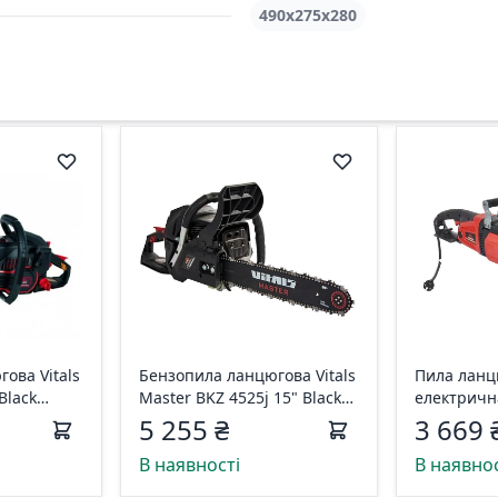
490х275х280
ова Vitals
Бензопила ланцюгова Vitals
Пила ланц
Black
Master BKZ 4525j 15" Black
електрична
Edition 197874
2240m 148
5 255 ₴
3 669 
В наявності
В наявнос