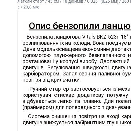
Легкий старт / 45 см / 18 дюймів / 0,325" (8,25 мм) / 260 м
c / 20,8 м/c
Опис бензопили ланцюг
Бензопила ланцюгова Vitals BKZ 523n 18" п
розпилювання їх на колоди. Вона поєднує в с
Дана модель оснащена економним двотактн
допомогою плунжерного безклапанного н
розташовані у корпусі виробу. Двотактний
двигунів. Регулювання швидкості двигу
карбюратором. Запалювання паливної сумі
повітря від крильчатки.
Ручний стартер застосовується із механі
користувач стискає додаткову потужну 
відбувається легко та плавно. Для поле
(праймером) для попереднього підкачуванн
Система очищення повітря на вході кар
двигуна знижується лабіринтним глушнико