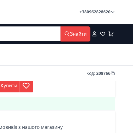
+380962828620
Знайти
Код
:
208766
Купити
мовивіз з нашого магазину