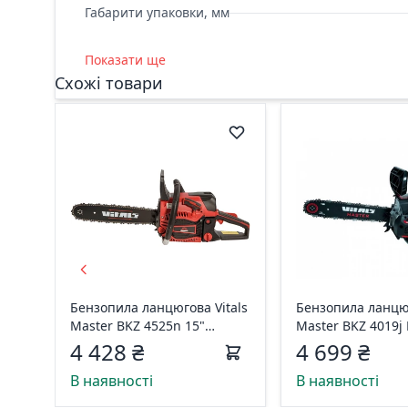
Габарити упаковки, мм
Показати ще
Схожі товари
Бензопила ланцюгова Vitals
Бензопила ланцюг
Master BKZ 4525n 15"
Master BKZ 4019j 
243541
Edition 90376
4 428 ₴
4 699 ₴
В наявності
В наявності